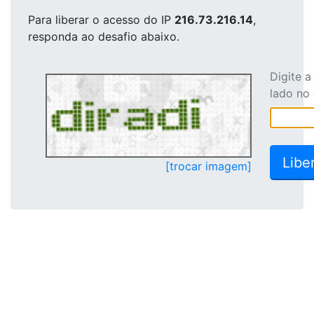
Para liberar o acesso
do IP
216.73.216.14
,
responda ao desafio abaixo.
Digite 
lado no
[trocar imagem]